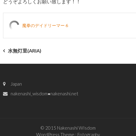
どうぞよろしくお願い致します！！
魔拳のデイドリーマー 6
投
水無灯里(ARIA)
稿
ナ
Japan
ビ
nakenashi_wisdom●nakenashi.net
ゲ
ー
シ
© 2015 Nakenashi WIsdom
ョ
WordPress Theme :
Fotography