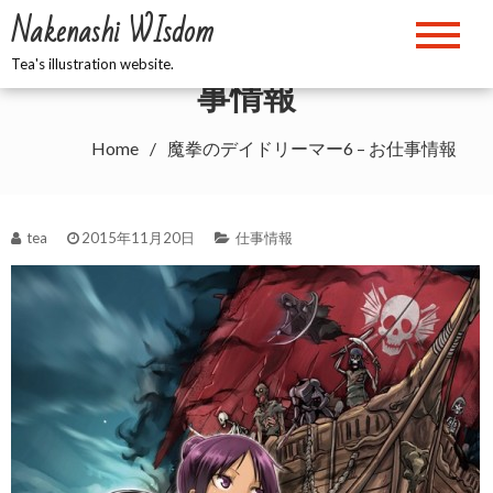
Skip
Nakenashi WIsdom
to
魔拳のデイドリーマー6 – お仕
content
Tea's illustration website.
事情報
Home
魔拳のデイドリーマー6 – お仕事情報
tea
2015年11月20日
仕事情報