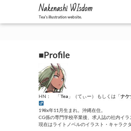
Skip
Nakenashi WIsdom
to
content
Tea's illustration website.
■Profile
HN： 「
Tea
」（てぃー） もしくは「
ナケ
198x年11月生まれ。沖縄在住。
CG係の専門学校卒業後、求人誌の社内イ
現在はライトノベルのイラスト・キャラク