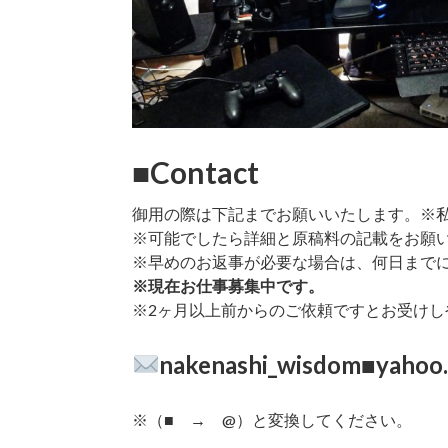
■Contact
御用の際は下記までお願いいたします。※
※可能でしたら詳細と原稿料の記載をお願
※早めのお返事が必要な場合は、何日まで
※現在お仕事募集中です。
※2ヶ月以上前からのご依頼ですとお受けし
nakenashi_wisdom■yahoo.
※（■ → @）と変換してください。