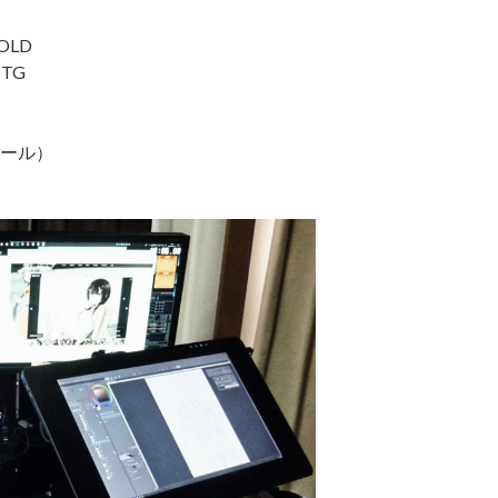
GOLD
 TG
ール）