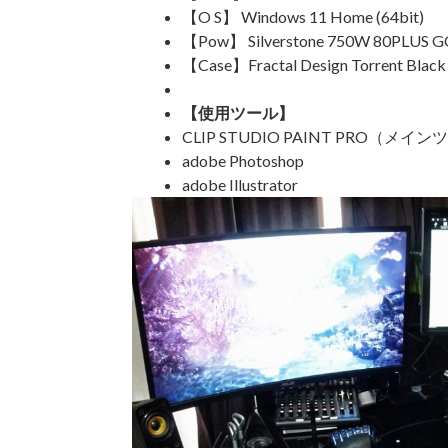
【O S】 Windows 11 Home (64bit)
【Pow】 Silverstone 750W 80PLUS 
【Case】Fractal Design Torrent Black
【使用ツール】
CLIP STUDIO PAINT PRO
（メインツ
adobe Photoshop
adobe Illustrator