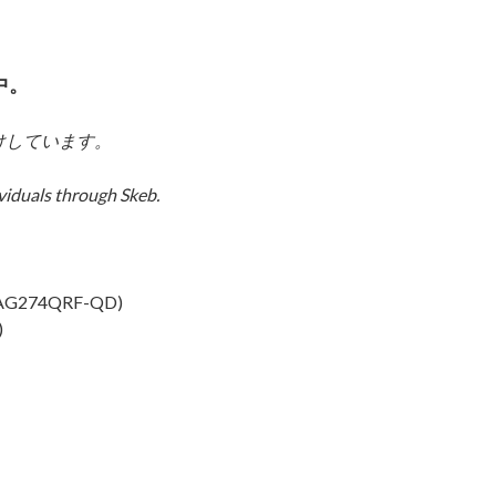
中。
けしています。
viduals through Skeb.
G274QRF-QD)
)