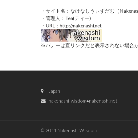
・サイト名：なけなしうぃずだむ（Nakenashi
・管理人：Tea(ティー)
・URL：http://nakenashi.net
※バナーは直リンクだと表示されない場合
Japan
nakenashi_wisdom●nakenashi.net
© 2011 Nakenashi WIsdom