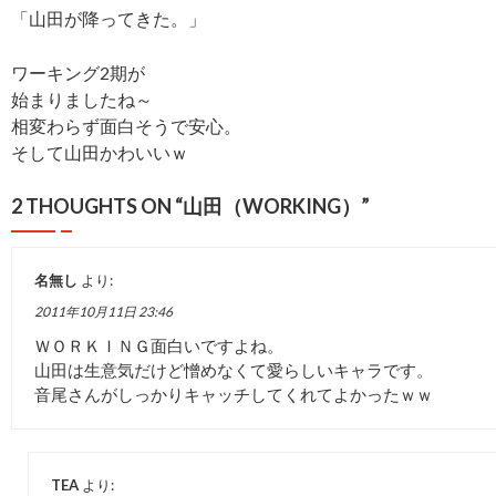
「山田が降ってきた。」
ワーキング2期が
始まりましたね～
相変わらず面白そうで安心。
そして山田かわいいｗ
2 THOUGHTS ON “
山田（WORKING）
”
名無し
より:
2011年10月11日 23:46
ＷＯＲＫＩＮＧ面白いですよね。
山田は生意気だけど憎めなくて愛らしいキャラです。
音尾さんがしっかりキャッチしてくれてよかったｗｗ
TEA
より: