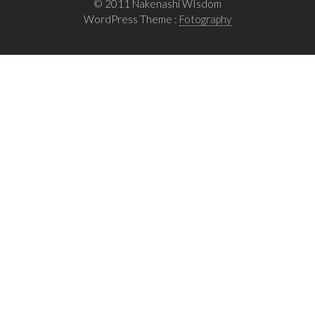
© 2011 Nakenashi WIsdom
ョ
WordPress Theme :
Fotography
ン