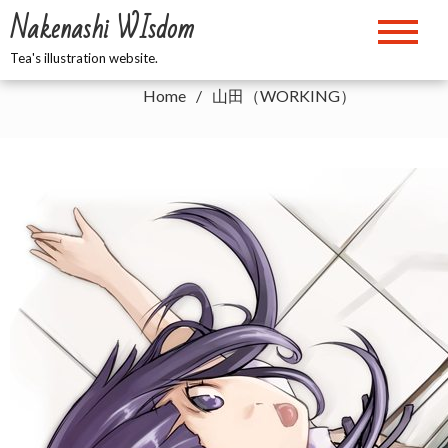
Skip
Nakenashi WIsdom
to
山田（WORKING）
content
Tea's illustration website.
Home
山田（WORKING）